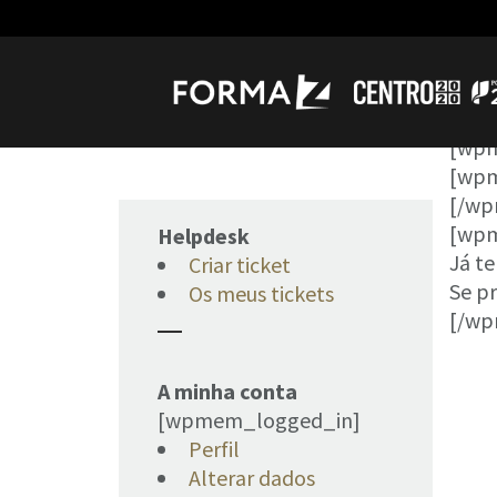
[wp
[wpm
[/wp
[wpm
Helpdesk
Já t
Criar ticket
Se pr
Os meus tickets
[/wp
A minha conta
[wpmem_logged_in]
Perfil
Alterar dados