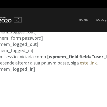
HOME
SOLUÇ
mem_logged_out]
em_form password]
mem_logged_out]
em_logged_in]
em sessão iniciada como
[wpmem_field field=”user_
etende alterar a sua palavra passe, siga
este link
.
mem_logged_in]