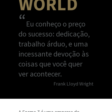
WORLD
“
Eu conheço o preço
do sucesso: dedicação,
trabalho árduo, e uma
incessante devoção às
coisas que você quer
ver acontecer.
Frank Lloyd Wright
A Forma Z é uma empresa de